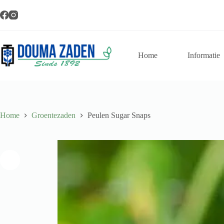
aantal
Ga
naar
de
inhoud
Home
Informatie
Home
Groentezaden
Peulen Sugar Snaps