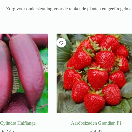
k. Zorg voor ondersteuning voor de rankende planten en geef regelmati
Cylindra Halflange
Aardbeizaden Grandian F1
€
2,45
€
4,85