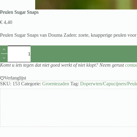
Peulen Sugar Snaps
€
4,40
Peulen Sugar Snaps van Douma Zaden: zoete, knapperige peulen voor sa
Peulen
Sugar
Snaps
aantal
Komt u iets tegen dat niet goed werkt of niet klopt? Neem gerust
conta
Verlanglijst
SKU:
153
Categorie:
Groentezaden
Tag:
Doperwten/Capucijners/Peul