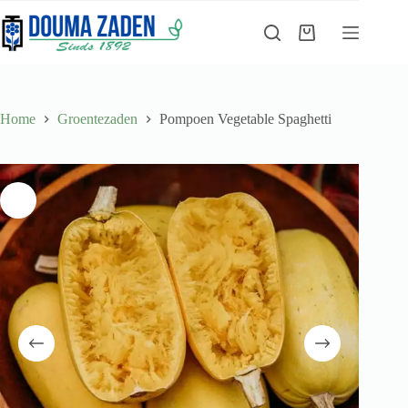
Ga
naar
Winkelwagen
de
inhoud
Home
Groentezaden
Pompoen Vegetable Spaghetti