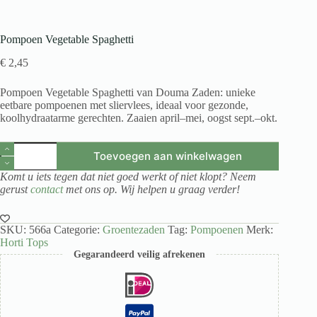
Pompoen Vegetable Spaghetti
€
2,45
Pompoen Vegetable Spaghetti van Douma Zaden: unieke
eetbare pompoenen met sliervlees, ideaal voor gezonde,
koolhydraatarme gerechten. Zaaien april–mei, oogst sept.–okt.
Pompoen
Toevoegen aan winkelwagen
Vegetable
Spaghetti
Komt u iets tegen dat niet goed werkt of niet klopt? Neem
aantal
gerust
contact
met ons op. Wij helpen u graag verder!
SKU:
566a
Categorie:
Groentezaden
Tag:
Pompoenen
Merk:
Horti Tops
Gegarandeerd veilig afrekenen