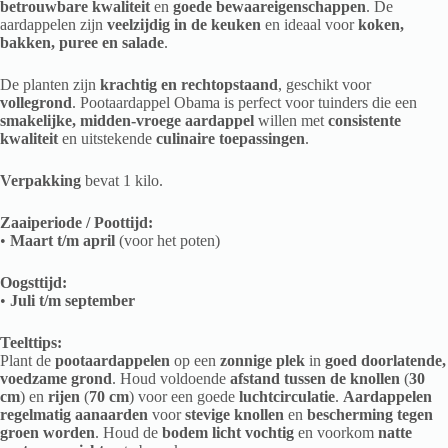
betrouwbare kwaliteit
en
goede bewaareigenschappen
. De
aardappelen zijn
veelzijdig in de keuken
en ideaal voor
koken,
bakken, puree en salade
.
De planten zijn
krachtig en rechtopstaand
, geschikt voor
vollegrond
. Pootaardappel Obama is perfect voor tuinders die een
smakelijke, midden-vroege aardappel
willen met
consistente
kwaliteit
en uitstekende
culinaire toepassingen
.
Verpakking
bevat 1 kilo.
Zaaiperiode / Poottijd:
•
Maart t/m april
(voor het poten)
Oogsttijd:
•
Juli t/m september
Teelttips:
Plant de
pootaardappelen
op een
zonnige plek
in
goed doorlatende,
voedzame grond
. Houd voldoende
afstand tussen de knollen
(
30
cm
) en
rijen
(
70 cm
) voor een goede
luchtcirculatie
.
Aardappelen
regelmatig aanaarden
voor
stevige knollen
en
bescherming tegen
groen worden
. Houd de
bodem licht vochtig
en voorkom
natte