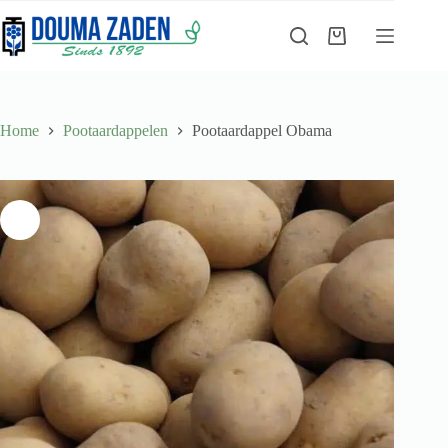
Ga
naar
Winkelwagen
de
inhoud
Home
Pootaardappelen
Pootaardappel Obama