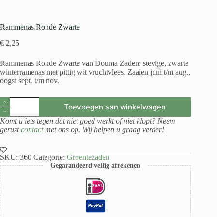
Rammenas Ronde Zwarte
€
2,25
Rammenas Ronde Zwarte van Douma Zaden: stevige, zwarte
winterramenas met pittig wit vruchtvlees. Zaaien juni t/m aug.,
oogst sept. t/m nov.
Rammenas
Toevoegen aan winkelwagen
Ronde
Zwarte
Komt u iets tegen dat niet goed werkt of niet klopt? Neem
aantal
gerust
contact
met ons op. Wij helpen u graag verder!
SKU:
360
Categorie:
Groentezaden
Gegarandeerd veilig afrekenen