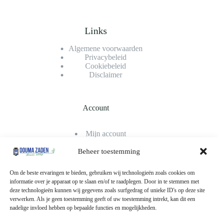
Links
Algemene voorwaarden
Privacybeleid
Cookiebeleid
Disclaimer
Account
Mijn account
Bestellingen
Winkelwagen
Beheer toestemming
Afrekenen
Klantenservice
Om de beste ervaringen te bieden, gebruiken wij technologieën zoals cookies om
informatie over je apparaat op te slaan en/of te raadplegen. Door in te stemmen met
deze technologieën kunnen wij gegevens zoals surfgedrag of unieke ID's op deze site
verwerken. Als je geen toestemming geeft of uw toestemming intrekt, kan dit een
Betaalmethodes
nadelige invloed hebben op bepaalde functies en mogelijkheden.