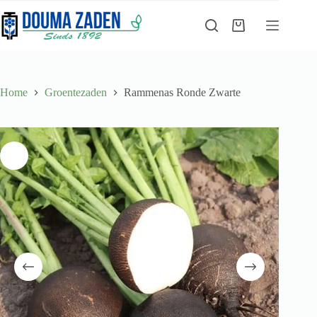
Ga
naar
Winkelwagen
de
inhoud
Home
Groentezaden
Rammenas Ronde Zwarte