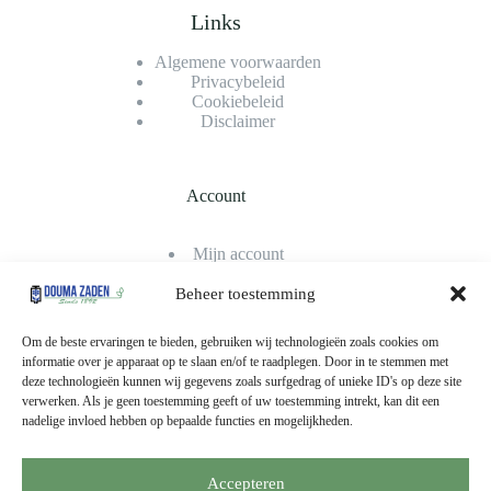
Links
Algemene voorwaarden
Privacybeleid
Cookiebeleid
Disclaimer
Account
Mijn account
Bestellingen
Winkelwagen
Beheer toestemming
Afrekenen
Klantenservice
Om de beste ervaringen te bieden, gebruiken wij technologieën zoals cookies om
informatie over je apparaat op te slaan en/of te raadplegen. Door in te stemmen met
deze technologieën kunnen wij gegevens zoals surfgedrag of unieke ID's op deze site
verwerken. Als je geen toestemming geeft of uw toestemming intrekt, kan dit een
Betaalmethodes
nadelige invloed hebben op bepaalde functies en mogelijkheden.
Accepteren