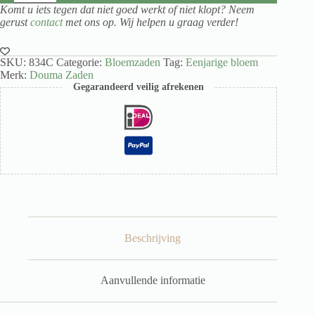
Annuus
Komt u iets tegen dat niet goed werkt of niet klopt? Neem
Autumn
gerust
contact
met ons op. Wij helpen u graag verder!
Beauty
aantal
SKU:
834C
Categorie:
Bloemzaden
Tag:
Eenjarige bloem
Merk:
Douma Zaden
Gegarandeerd veilig afrekenen
Beschrijving
Aanvullende informatie