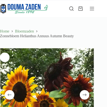
Ga
naar
Winkelwagen
de
inhoud
Home
Bloemzaden
Zonnebloem Helianthus Annuus Autumn Beauty