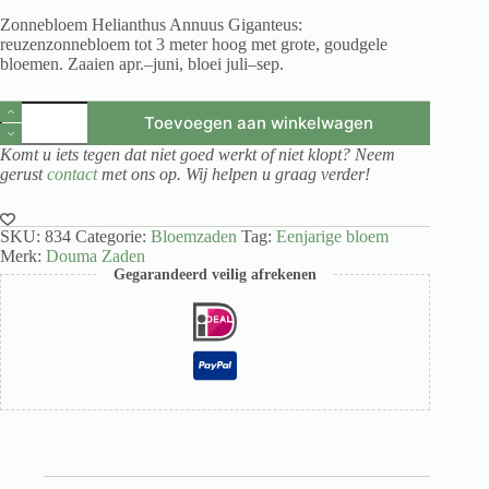
Zonnebloem Helianthus Annuus Giganteus:
reuzenzonnebloem tot 3 meter hoog met grote, goudgele
bloemen. Zaaien apr.–juni, bloei juli–sep.
Zonnebloem
Toevoegen aan winkelwagen
Helianthus
Annuus
Komt u iets tegen dat niet goed werkt of niet klopt? Neem
Giganteus
gerust
contact
met ons op. Wij helpen u graag verder!
aantal
SKU:
834
Categorie:
Bloemzaden
Tag:
Eenjarige bloem
Merk:
Douma Zaden
Gegarandeerd veilig afrekenen