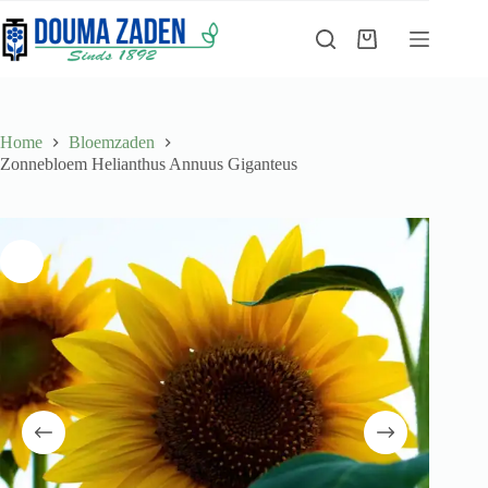
Ga
naar
Winkelwagen
de
inhoud
Home
Bloemzaden
Zonnebloem Helianthus Annuus Giganteus